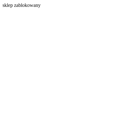
s
klep zablokowany