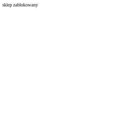
s
klep zablokowany