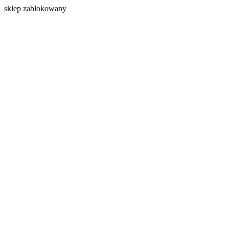
s
klep zablokowany