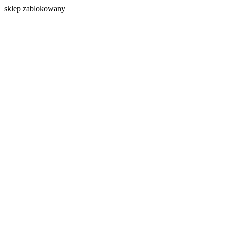
s
klep zablokowany